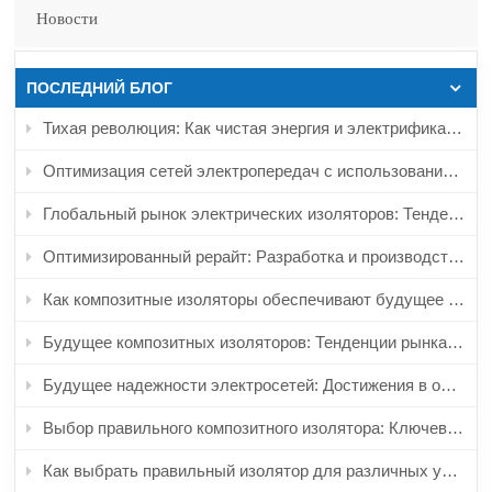
диен-мономера (EPDM). Концевые фитинги:
Новости
Изготовленные …
ПОСЛЕДНИЙ БЛОГ
Тихая революция: Как чистая энергия и электрификация меняют рынок
Оптимизация сетей электропередач с использованием композитных изоляторов: Применение и конструкторские соображения
Глобальный рынок электрических изоляторов: Тенденции роста, инновации и перспективы развития
Оптимизированный рерайт: Разработка и производство полимерных изоляторов — не все одинаковы
Как композитные изоляторы обеспечивают будущее энергетической инфраструктуры
Будущее композитных изоляторов: Тенденции рынка, рост и прогноз развития отрасли
Будущее надежности электросетей: Достижения в области композитных изоляторов
Выбор правильного композитного изолятора: Ключевые соображения для оптимальной работы
Как выбрать правильный изолятор для различных условий окружающей среды