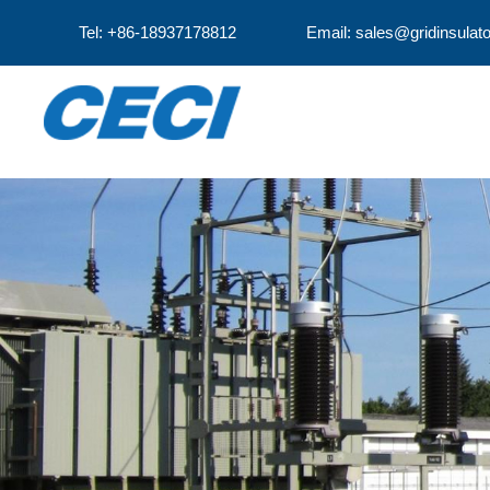
Tel: +86-18937178812
Email: sales@gridinsulat