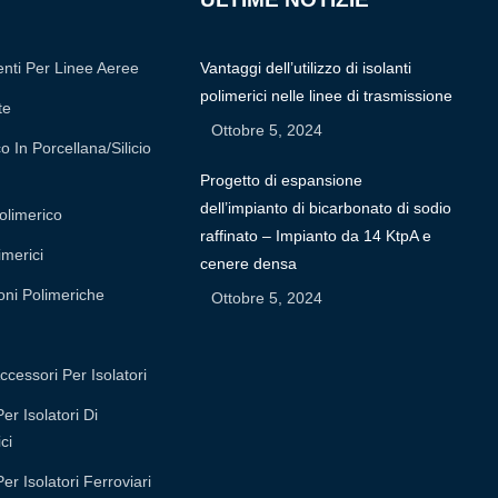
nti Per Linee Aeree
Vantaggi dell’utilizzo di isolanti
polimerici nelle linee di trasmissione
te
Ottobre 5, 2024
o In Porcellana/silicio
Progetto di espansione
dell’impianto di bicarbonato di sodio
olimerico
raffinato – Impianto da 14 KtpA e
imerici
cenere densa
oni Polimeriche
Ottobre 5, 2024
ccessori Per Isolatori
r Isolatori Di
ci
r Isolatori Ferroviari