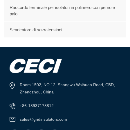
Raccordo terminale per isolatori in polimero con perno e
palo
Scaricatore di sovratensioni
Room 1502, NO.12, Shangwu Waihuan Road, CBD,
Zhengzhou, China
+86-18937178812
sales@gridinsulators.com