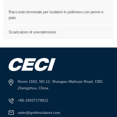
Raccordo terminale per isolatori in polimero con perno e
palo
Scaricatore di sovratensioni
Room 1502, NO.12, Shangwu Waihuan Road, CBD,
Zhengzhou, China
+86-18937178812
sales@gridinsulators.com