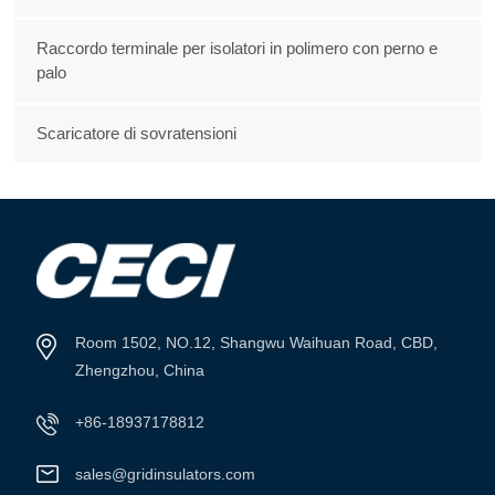
Raccordo terminale per isolatori in polimero con perno e
palo
Scaricatore di sovratensioni
Room 1502, NO.12, Shangwu Waihuan Road, CBD,
Zhengzhou, China
+86-18937178812
sales@gridinsulators.com