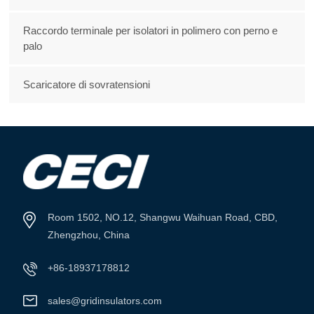
Raccordo terminale per isolatori in polimero con perno e
palo
Scaricatore di sovratensioni
Room 1502, NO.12, Shangwu Waihuan Road, CBD,
Zhengzhou, China
+86-18937178812
sales@gridinsulators.com