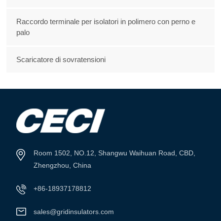
Raccordo terminale per isolatori in polimero con perno e
palo
Scaricatore di sovratensioni
Room 1502, NO.12, Shangwu Waihuan Road, CBD,
Zhengzhou, China
+86-18937178812
sales@gridinsulators.com