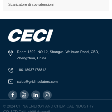
Scaricatore di sovratensioni
Room 1502, NO.12, Shangwu Waihuan Road, CBD,
Zhengzhou, China
+86-18937178812
sales@gridinsulators.com
© 2024 CHINA ENERGY AND CHEMICAL INDUSTRY
CO.,LTD Tutti i diritti riservati