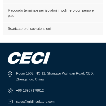
Raccordo terminale per isolatori in polimero con perno e
palo
Scaricatore di sovratensioni
Room 1502, NO.12, Shangwu Waihuan Road, CBD,
Zhengzhou, China
+86-18937178812
sales@gridinsulators.com