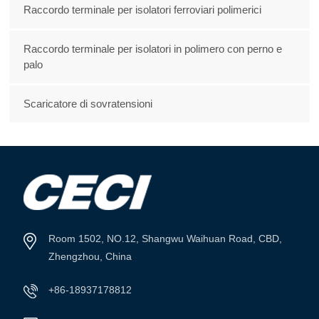
Raccordo terminale per isolatori ferroviari polimerici
Raccordo terminale per isolatori in polimero con perno e
palo
Scaricatore di sovratensioni
Room 1502, NO.12, Shangwu Waihuan Road, CBD,
Zhengzhou, China
+86-18937178812