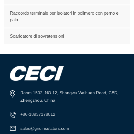
Raccordo terminale per isolatori in polimero con perno e
palo
Scaricatore di sovratensioni
Room 1502, NO.12, Shangwu Waihuan Road, CBD,
Zhengzhou, China
+86-18937178812
sales@gridinsulators.com