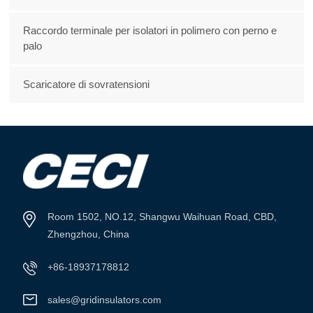
Raccordo terminale per isolatori in polimero con perno e
palo
Scaricatore di sovratensioni
Room 1502, NO.12, Shangwu Waihuan Road, CBD,
Zhengzhou, China
+86-18937178812
sales@gridinsulators.com