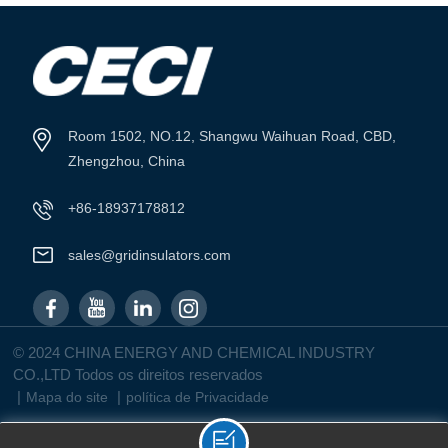
Room 1502, NO.12, Shangwu Waihuan Road, CBD,
Zhengzhou, China
+86-18937178812
sales@gridinsulators.com
© 2024 CHINA ENERGY AND CHEMICAL INDUSTRY
CO.,LTD Todos os direitos reservados
|
|
Mapa do site
política de Privacidade