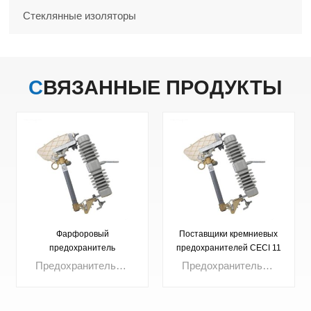
Стеклянные изоляторы
СВЯЗАННЫЕ
ПРОДУКТЫ
Фарфоровый
Поставщики кремниевых
предохранитель
предохранителей CECI 11
кВ предлагают отличные
Предохранитель для уличной установки. Номинальное напряжение: 3 кВ, 10 кВ, 15 кВ, 24 кВ, 27 кВ, 33 кВ, 36 кВ. Ток до: 100 А, 200 А.
Предохранитель — это компактное устройство защиты от перегрузки по току, внутренний элемент которого расплавляется при превышении током установленного предела, мгновенно размыкая цепь. Высококачественные предохранители широко используются в распределительных устройствах, коммутационных устройствах, трансформаторах и пультах управления, обеспечивая быструю изоляцию неисправностей, повышая безопасность цепи и надёжность системы.
предохранители