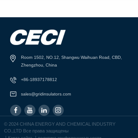
ПОСМОТРЕТЬ
ПОСМОТРЕТЬ
БОЛЬШЕ
БОЛЬШЕ
Room 1502, NO.12, Shangwu Waihuan Road, CBD,
Zhengzhou, China
+86-18937178812
sales@gridinsulators.com
© 2024 CHINA ENERGY AND CHEMICAL INDUSTRY
CO.,LTD Все права защищены
|
|
Карта сайта
политика конфиденциальности