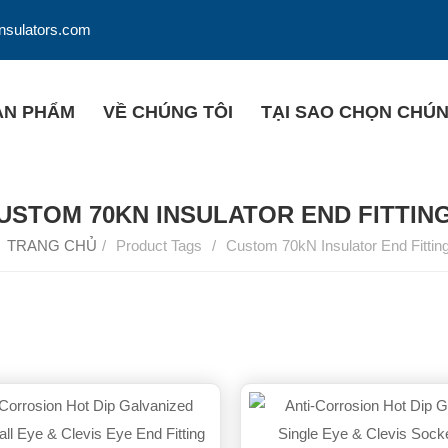
insulators.com
ẢN PHẨM
VỀ CHÚNG TÔI
TẠI SAO CHỌN CHÚN
USTOM 70KN INSULATOR END FITTIN
TRANG CHỦ
/
Product Tags
/
Custom 70kN Insulator End Fittin