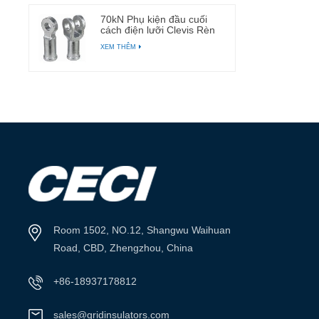
70kN Phụ kiện đầu cuối
cách điện lưỡi Clevis Rèn
phụ kiện mạ kẽm
XEM THÊM
Room 1502, NO.12, Shangwu Waihuan
Road, CBD, Zhengzhou, China
+86-18937178812
sales@gridinsulators.com