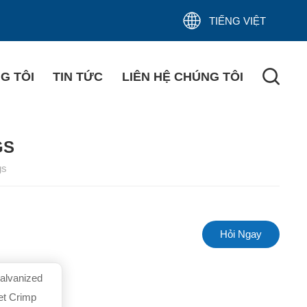
TIẾNG VIỆT
G TÔI
TIN TỨC
LIÊN HỆ CHÚNG TÔI
GS
gs
Hỏi Ngay