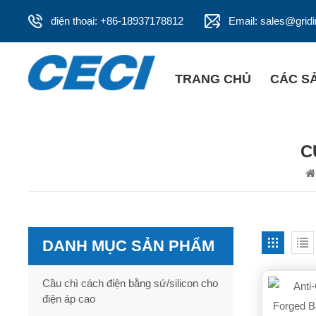
điện thoại: +86-18937178812
Email: sales@grid
TRANG CHỦ
CÁC S
C
DANH MỤC SẢN PHẨM
Cầu chì cách điện bằng sứ/silicon cho
điện áp cao