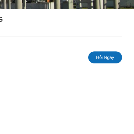
G
g
Hỏi Ngay