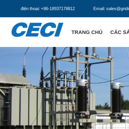
điện thoại: +86-18937178812
Email: sales@grid
TRANG CHỦ
CÁC S