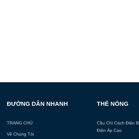
ĐƯỜNG DẪN NHANH
THẺ NÓNG
TRANG CHỦ
Cầu Chì Cách Điện B
Điện Áp Cao
Về Chúng Tôi