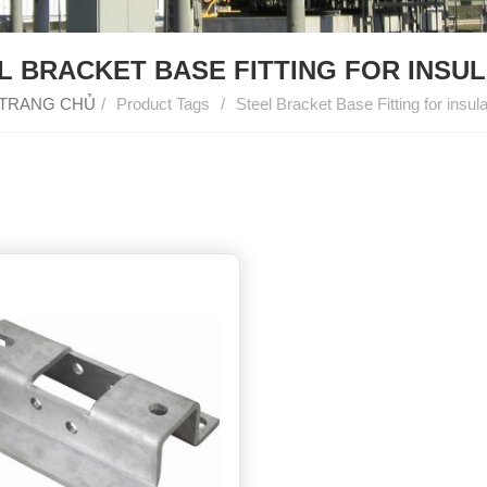
L BRACKET BASE FITTING FOR INSU
TRANG CHỦ
/
Product Tags
/
Steel Bracket Base Fitting for insula