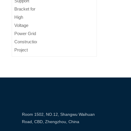
Room 1502, NO.12, Shangwu Waihuan
Road, CBD, Zhengzhou, China