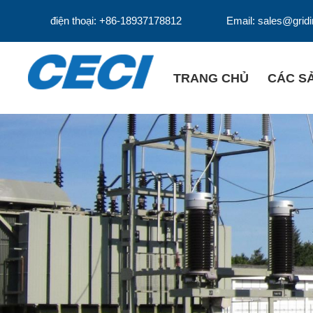
điện thoại: +86-18937178812
Email: sales@grid
TRANG CHỦ
CÁC S