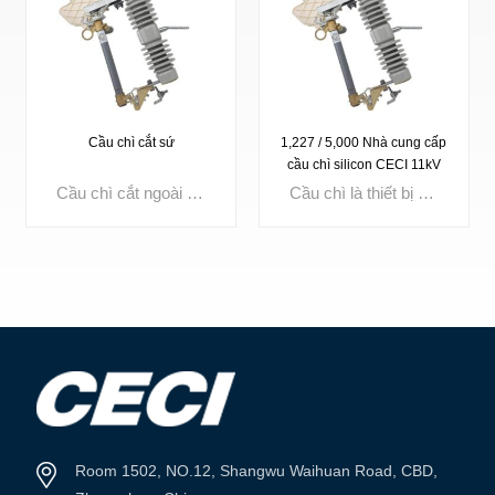
Cầu chì cắt sứ
1,227 / 5,000 Nhà cung cấp
cầu chì silicon CECI 11kV
chất lượng cao
Cầu chì cắt ngoài trời Điện áp định mức: 3kV, 10kV, 15kV, 24kV, 27kV, 33kV, 36kV Dòng điện lên đến: 100A, 200A
Cầu chì là thiết bị bảo vệ quá dòng nhỏ gọn, có chức năng làm nóng chảy linh kiện bên trong khi dòng điện vượt quá giới hạn đã đặt, ngắt mạch ngay lập tức. Được sử dụng rộng rãi trong phân phối điện, thiết bị đóng cắt, máy biến áp và tủ điều khiển, cầu chì chất lượng cao đảm bảo cách ly sự cố nhanh chóng, tăng cường an toàn mạch điện và cải thiện độ tin cậy của hệ thống.
XEM THÊM
XEM THÊM
Room 1502, NO.12, Shangwu Waihuan Road, CBD,