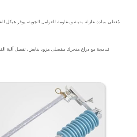
مُغطى بمادة عازلة متينة ومقاومة للعوامل الجوية، يوفر هيكل القاط
مُدمجة مع ذراع متحرك مفصلي مزود بنابض، تفصل آلية الفصل 