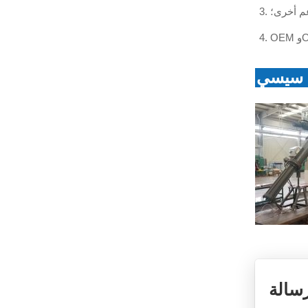
عم أخرى؛
 سيسي
سالة