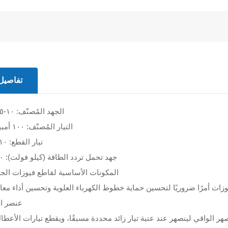
تفاصيل 
الجهد المُصنّف: ١٠-١٥ كيلو فولت
التيار المُصنّف: ١٠٠ أمبير، ٢٠٠ أمبير
تيار القطع: ٨/١٠ كيلو أمبير
جهد تحمل تردد الطاقة (كيلو فولت): ٤٠ كيلو فولت
المكونات الأساسية لقاطع فيوزات الج
عنصر ال
 الواقي لينصهر عند عتبة تيار زائد محددة مسبقًا، ويقطع تيارات الأعطال