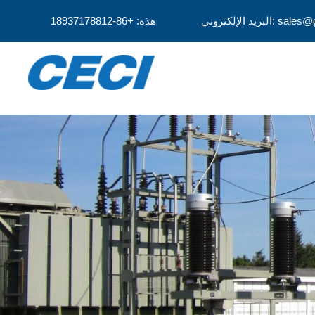
sales@gridinsu
هذه: +86-18937178812