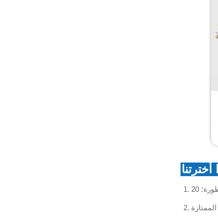
عازل زجاجي قرصي مزدوج
المظلة
عرض المزيد
عازل زجاجي هوائي
عرض المزيد
عازل زجاجي مقاوم للتلوث
U70BP
عرض المزيد
 أخترتنا
عازل تعليق زجاجي
U300B/U420B/U550B
طورة؛
عرض المزيد