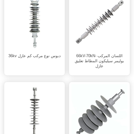
66kV-70kN- اللسان المركب
36kv دبوس نوع مركب كم عازل
بوليمر سيليكون المطاط تعليق
عازل