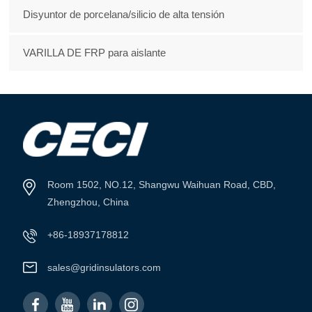
Disyuntor de porcelana/silicio de alta tensión
VARILLA DE FRP para aislante
Room 1502, NO.12, Shangwu Waihuan Road, CBD,
Zhengzhou, China
+86-18937178812
sales@gridinsulators.com