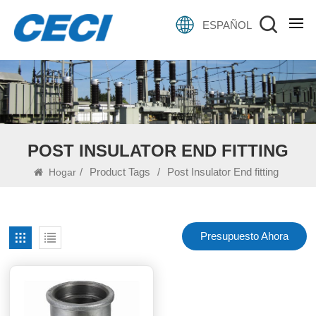
ESPAÑOL
POST INSULATOR END FITTING
/
Product Tags
/
Post Insulator End fitting
Hogar
Presupuesto Ahora