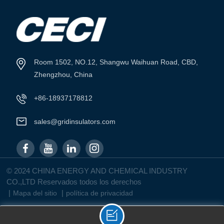
Room 1502, NO.12, Shangwu Waihuan Road, CBD,
Zhengzhou, China
+86-18937178812
sales@gridinsulators.com
© 2024 CHINA ENERGY AND CHEMICAL INDUSTRY
CO.,LTD Reservados todos los derechos
|
|
Mapa del sitio
política de privacidad