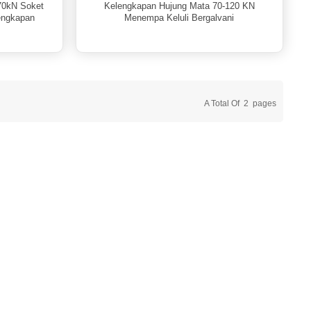
70kN Soket
Kelengkapan Hujung Mata 70-120 KN
engkapan
Menempa Keluli Bergalvani
A Total Of
2
Pages