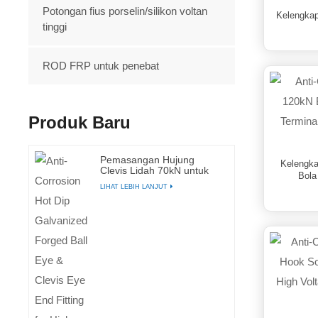
Potongan fius porselin/silikon voltan
Kelengkap
tinggi
ROD FRP untuk penebat
Produk Baru
Pemasangan Hujung
Kelengka
Clevis Lidah 70kN untuk
Bola
Penebat Suspensi Polimer
LIHAT LEBIH LANJUT