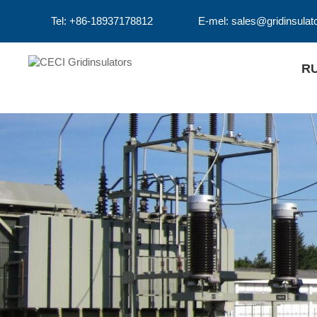
Tel: +86-18937178812
E-mel: sales@gridinsulat
R