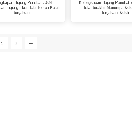
ngkapan Hujung Penebat 70kN
Kelengkapan Hujung Penebat 
an Hujung Ekor Babi Tempa Keluli
Bola Berakhir Menempa Kel
Bergalvani
Bergalvani Keluli
1
2