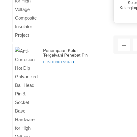
Kele
Kelengkap
Penempaan Keluli
Tergalvani Penebat Pin
Tamat Kelengkapan
LIHAT LEBIH LANJUT