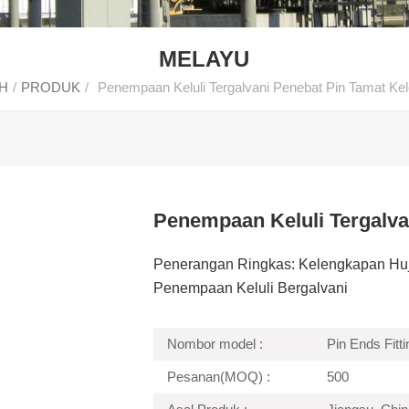
MELAYU
H
/
PRODUK
/
Penempaan Keluli Tergalvani Penebat Pin Tamat Ke
Penempaan Keluli Tergalva
Penerangan Ringkas: Kelengkapan Hu
Penempaan Keluli Bergalvani
Nombor model :
Pin Ends Fitt
Pesanan(MOQ) :
500