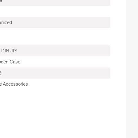
a
anized
 DIN JIS
oden Case
8
e Accessories