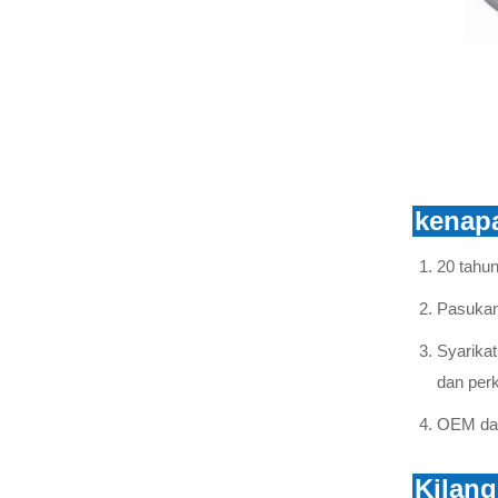
Potongan Fius Silikon
LIHAT LEBIH LANJUT
penebat kaca cakera
payung berkembar
LIHAT LEBIH LANJUT
kenapa
penebat kaca
20 tahu
aerodinamik
LIHAT LEBIH LANJUT
Pasukan
Syarika
penebat kaca tahan
dan per
pencemaran U70BP
LIHAT LEBIH LANJUT
OEM dan
penebat ampaian kaca
Kilan
U300B/U420B/U550B