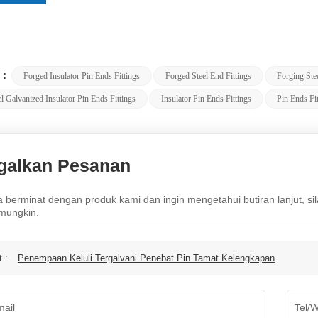
 :
Forged Insulator Pin Ends Fittings
Forged Steel End Fittings
Forging Ste
l Galvanized Insulator Pin Ends Fittings
Insulator Pin Ends Fittings
Pin Ends Fit
galkan Pesanan
a berminat dengan produk kami dan ingin mengetahui butiran lanjut, si
mungkin.
t :
Penempaan Keluli Tergalvani Penebat Pin Tamat Kelengkapan