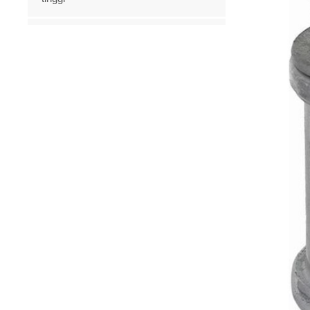
ROD FRP untuk penebat
Produk Baru
Potongan fius porselin
LIHAT LEBIH LANJUT
1,227 / 5,000 Pembekal
potongan fius silikon CECI
11kV fius yang sangat
LIHAT LEBIH LANJUT
baik
Potongan Fius Tercicir
11Kv 15kv 27kv
Disesuaikan
LIHAT LEBIH LANJUT