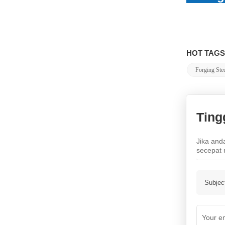
LIHAT LEBIH LANJUT
HOT TAGS
Forging Stee
Ting
Jika and
secepat 
Subjec