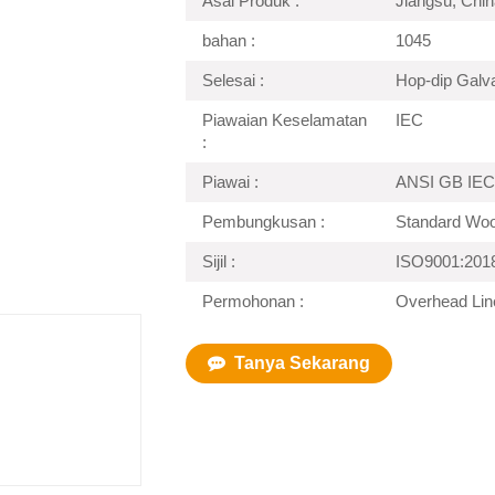
Asal Produk :
Jiangsu, Chin
bahan :
1045
Selesai :
Hop-dip Galv
Piawaian Keselamatan
IEC
:
Piawai :
ANSI GB IEC
Pembungkusan :
Standard Wo
Sijil :
ISO9001:201
Permohonan :
Overhead Lin
Tanya Sekarang