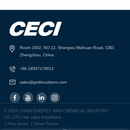
Room 1502, NO.12, Shangwu Waihuan Road, CBD,
Zhengzhou, China
+86-18937178812
sales@gridinsulators.com
© 2024 CHINA ENERGY AND CHEMICAL INDUSTRY
CO.,LTD Hak cipta terpelihara
|
|
Peta laman
Dasar Privasi