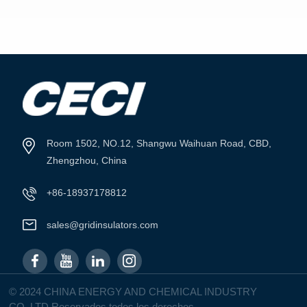
VER MÁS
VER MÁS
Room 1502, NO.12, Shangwu Waihuan Road, CBD,
Zhengzhou, China
+86-18937178812
sales@gridinsulators.com
© 2024 CHINA ENERGY AND CHEMICAL INDUSTRY
CO.,LTD Reservados todos los derechos