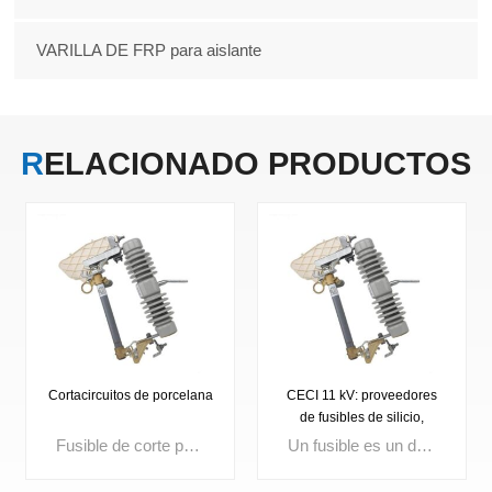
VARILLA DE FRP para aislante
RELACIONADO
PRODUCTOS
Cortacircuitos de porcelana
CECI 11 kV: proveedores
de fusibles de silicio,
fusibles de excelente
Fusible de corte para exteriores. Tensión nominal: 3 kV, 10 kV, 15 kV, 24 kV, 27 kV, 33 kV, 36 kV. Corriente máxima: 100 A, 200 A.
Un fusible es un dispositivo compacto de protección contra sobrecorriente que funde su elemento interno cuando la corriente excede un límite establecido, interrumpiendo instantáneamente el circuito. Ampliamente utilizados en distribución eléctrica, aparamenta, transformadores y paneles de control, los fusibles de alta calidad garantizan un rápido aislamiento de fallas, mejoran la seguridad del circuito y la confiabilidad del sistema.
calidad.