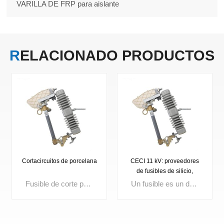
VARILLA DE FRP para aislante
RELACIONADO
PRODUCTOS
Cortacircuitos de porcelana
CECI 11 kV: proveedores
de fusibles de silicio,
fusibles de excelente
Fusible de corte para exteriores. Tensión nominal: 3 kV, 10 kV, 15 kV, 24 kV, 27 kV, 33 kV, 36 kV. Corriente máxima: 100 A, 200 A.
Un fusible es un dispositivo compacto de protección contra sobrecorriente que funde su elemento interno cuando la corriente excede un límite establecido, interrumpiendo instantáneamente el circuito. Ampliamente utilizados en distribución eléctrica, aparamenta, transformadores y paneles de control, los fusibles de alta calidad garantizan un rápido aislamiento de fallas, mejoran la seguridad del circuito y la confiabilidad del sistema.
calidad.