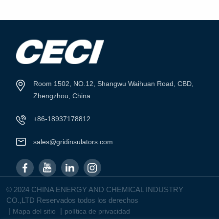
VER MÁS
VER MÁS
Room 1502, NO.12, Shangwu Waihuan Road, CBD,
Zhengzhou, China
+86-18937178812
sales@gridinsulators.com
© 2024 CHINA ENERGY AND CHEMICAL INDUSTRY
CO.,LTD Reservados todos los derechos
|
|
Mapa del sitio
política de privacidad