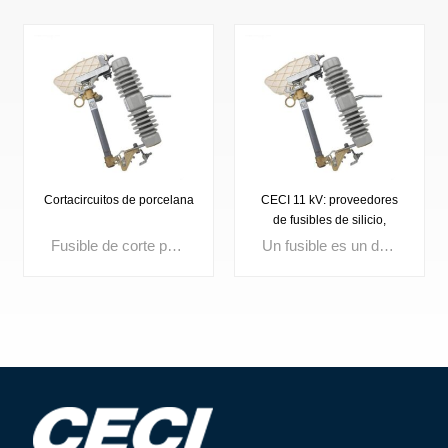
Cortacircuitos de porcelana
CECI 11 kV: proveedores
de fusibles de silicio,
fusibles de excelente
Fusible de corte para exteriores. Tensión nominal: 3 kV, 10 kV, 15 kV, 24 kV, 27 kV, 33 kV, 36 kV. Corriente máxima: 100 A, 200 A.
Un fusible es un dispositivo compacto de protección contra sobrecorriente que funde su elemento interno cuando la corriente excede un límite establecido, interrumpiendo instantáneamente el circuito. Ampliamente utilizados en distribución eléctrica, aparamenta, transformadores y paneles de control, los fusibles de alta calidad garantizan un rápido aislamiento de fallas, mejoran la seguridad del circuito y la confiabilidad del sistema.
calidad.