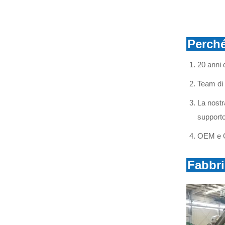
Nuovi Prodotti
Fusibile di sicurezza in
porcellana
Perché
SCOPRI DI PIÙ
20 anni 
Fornitori di fusibili al silicio
Team di 
CECI da 11 kV, eccellenti
fusibili
SCOPRI DI PIÙ
La nostra
supporto
Interruttore fusibile a
OEM e O
caduta 11 kV 15 kV 27 kV
personalizzato
SCOPRI DI PIÙ
Fabbr
Interruttori per fusibili in
silicio
SCOPRI DI PIÙ