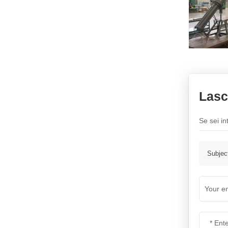
isolante in vetro a disco a
doppio ombrello
SCOPRI DI PIÙ
Isolante aerodinamico in
vetro
SCOPRI DI PIÙ
Lasc
Isolante in vetro resistente
all’inquinamento U70BP
Se sei in
SCOPRI DI PIÙ
Subjec
Isolante in sospensione di
vetro
U300B/U420B/U550B
SCOPRI DI PIÙ