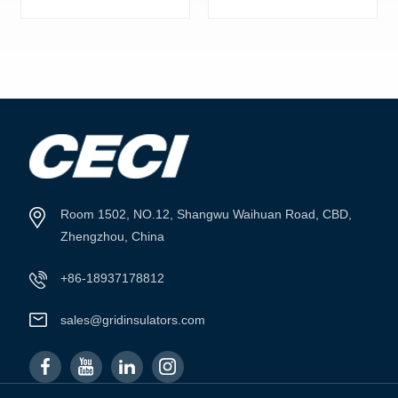
SCOPRI DI
SCOPRI DI
PIÙ
PIÙ
Room 1502, NO.12, Shangwu Waihuan Road, CBD,
Zhengzhou, China
+86-18937178812
sales@gridinsulators.com