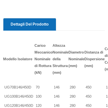
Dettagli Del Prodotto
Carico
Altezza
C
Meccanico
Nominale
Diametro
Distanza di
di
Modello Isolatore
Nominale
della
Nominale
Dispersione
C
di Rottura
Struttura
(mm)
(mm)
(
(kN)
(mm)
UG70B146/450D
70
146
280
450
1
UG100B146/450D
100
146
280
450
1
UG120B146/450D
120
146
280
450
1