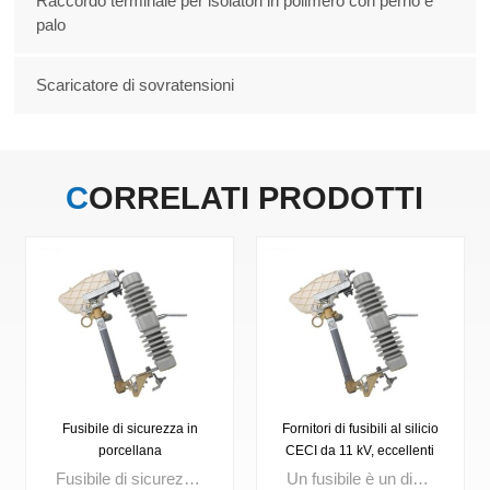
Raccordo terminale per isolatori in polimero con perno e
palo
Scaricatore di sovratensioni
CORRELATI
PRODOTTI
Fusibile di sicurezza in
Fornitori di fusibili al silicio
porcellana
CECI da 11 kV, eccellenti
fusibili
Fusibile di sicurezza per esterni Tensione nominale: 3 kV, 10 kV, 15 kV, 24 kV, 27 kV, 33 kV, 36 kV Corrente fino a: 100 A, 200 A
Un fusibile è un dispositivo di protezione da sovracorrente compatto che fonde il suo elemento interno quando la corrente supera un limite impostato, interrompendo istantaneamente il circuito. Ampiamente utilizzati nella distribuzione di energia, nei quadri elettrici, nei trasformatori e nei quadri di controllo, i fusibili di alta qualità garantiscono un rapido isolamento dei guasti, migliorano la sicurezza dei circuiti e l’affidabilità del sistema.