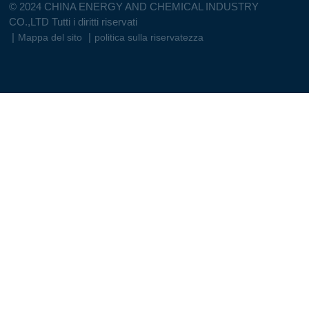
© 2024 CHINA ENERGY AND CHEMICAL INDUSTRY
CO.,LTD Tutti i diritti riservati
|
|
Mappa del sito
politica sulla riservatezza