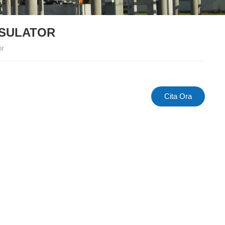
NSULATOR
or
Cita Ora