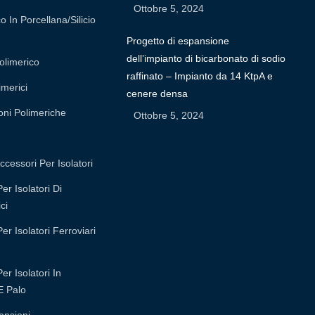
Ottobre 5, 2024
o In Porcellana/silicio
Progetto di espansione
dell’impianto di bicarbonato di sodio
olimerico
raffinato – Impianto da 14 KtpA e
imerici
cenere densa
oni Polimeriche
Ottobre 5, 2024
ccessori Per Isolatori
r Isolatori Di
ci
r Isolatori Ferroviari
r Isolatori In
E Palo