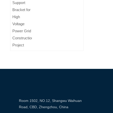
Room 1502, NO.12, Shangwu Waihuan
Road, CBD, Zhengzhou, China