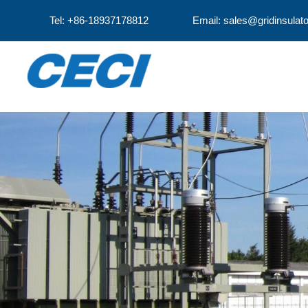
Tel: +86-18937178812
Email: sales@gridinsulat