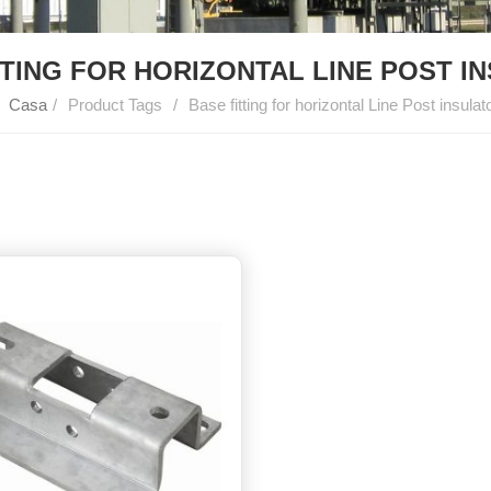
TTING FOR HORIZONTAL LINE POST I
Casa
/
Product Tags
/
Base fitting for horizontal Line Post insulat