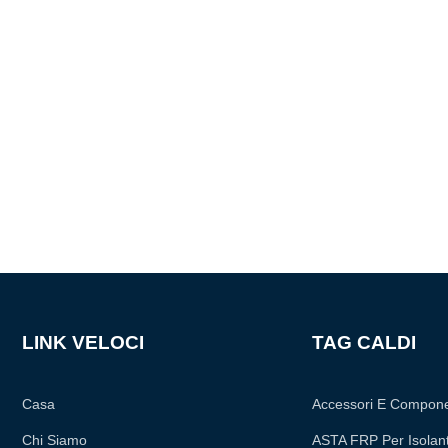
LINK VELOCI
TAG CALDI
Casa
Accessori E Compone
Chi Siamo
ASTA FRP Per Isolan