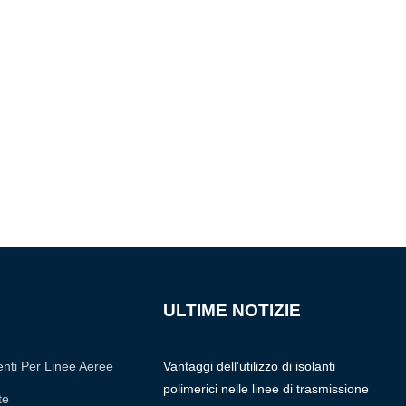
ULTIME NOTIZIE
nti Per Linee Aeree
Vantaggi dell’utilizzo di isolanti
polimerici nelle linee di trasmissione
te