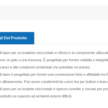
li Del Prodotto
di base per un isolatore orizzontale si riferisce al componente utilizz
ome un palo o una traversa. È progettato per fornire stabilità e integrit
anici e alle condizioni ambientali che potrebbe incontrare.
di base è progettato per fornire una connessione forte e affidabile tra 
e allineamento. Può avere caratteristiche come fori per bulloni o bracci r
di base per un isolante orizzontale è spesso rivestito o zincato per pr
rattutto se esposto ad ambienti esterni difficili.