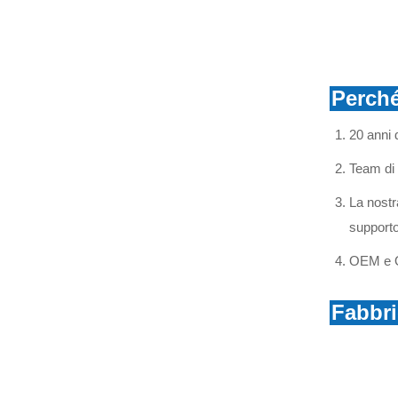
Isolante in sospensione di
vetro
U300B/U420B/U550B
SCOPRI DI PIÙ
Perché
20 anni 
Team di 
La nostra
supporto
OEM e O
Fabbr