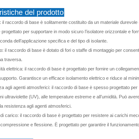
ristiche del prodotto
: il raccordo di base è solitamente costituito da un materiale durevole
 progettato per supportare in modo sicuro l’isolatore orizzontale e forni
conda dell’applicazione specifica e del tipo di isolante.
: il raccordo di base è dotato di fori o staffe di montaggio per consen
na traversa.
ità elettrica: il raccordo di base è progettato per fornire un collegamento
 supporto. Garantisce un efficace isolamento elettrico e riduce al minimo 
a agli agenti atmosferici: il raccordo di base è spesso progettato per re
oni ultraviolette (UV), alle temperature estreme e all’umidità. Può aver
la resistenza agli agenti atmosferici.
di carico: il raccordo di base è progettato per resistere ai carichi me
 compressione e flessione. È progettato per garantire il funzionamento s