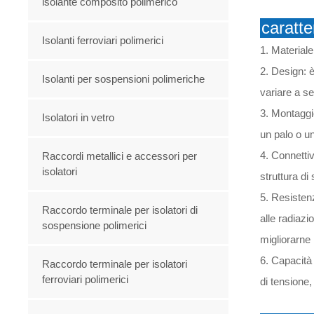
isolante composito polimerico
caratte
Isolanti ferroviari polimerici
1. Materiale
2. Design: è
Isolanti per sospensioni polimeriche
variare a se
3. Montaggio
Isolatori in vetro
un palo o u
4. Connettiv
Raccordi metallici e accessori per
isolatori
struttura di
5. Resistenz
Raccordo terminale per isolatori di
alle radiazi
sospensione polimerici
migliorarne 
6. Capacità 
Raccordo terminale per isolatori
ferroviari polimerici
di tensione,