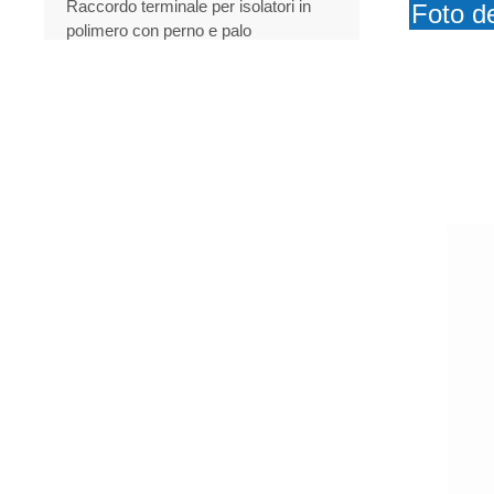
Raccordo terminale per isolatori in
Foto de
polimero con perno e palo
Scaricatore di sovratensioni
Nuovi Prodotti
Fusibile di sicurezza in
porcellana
SCOPRI DI PIÙ
Fornitori di fusibili al silicio
CECI da 11 kV, eccellenti
fusibili
SCOPRI DI PIÙ
Interruttore fusibile a
caduta 11 kV 15 kV 27 kV
personalizzato