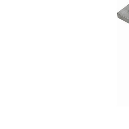
SCOPRI DI PIÙ
Interruttori per fusibili in
silicio
SCOPRI DI PIÙ
isolante in vetro a disco a
doppio ombrello
SCOPRI DI PIÙ
Isolante aerodinamico in
vetro
SCOPRI DI PIÙ
Isolante in vetro resistente
all’inquinamento U70BP
SCOPRI DI PIÙ