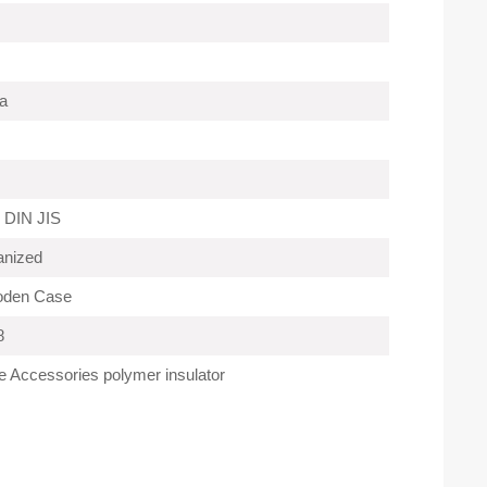
a
 DIN JIS
anized
oden Case
8
 Accessories polymer insulator