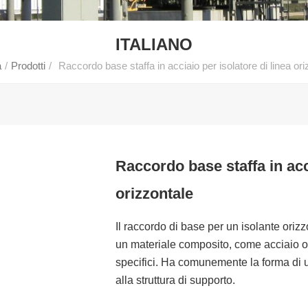
ITALIANO
a
/
Prodotti
/
Raccordo base staffa in acciaio per isolatore di linea ori
Raccordo base staffa in acci
orizzontale
Il raccordo di base per un isolante orizz
un materiale composito, come acciaio o fi
specifici. Ha comunemente la forma di un
alla struttura di supporto.