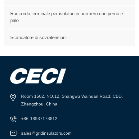
Raccordo terminale per isolatori in polimero con perno e
palo
Scaricatore di sovratensioni
Room 1502, NO.12, Shangwu Waihuan Road, CBD,
Zhengzhou, China
+86-18937178812
sales@gridinsulators.com