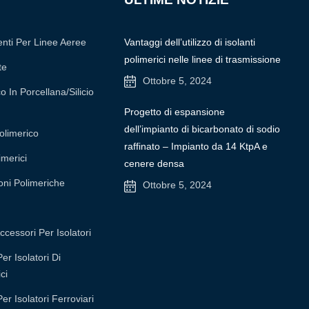
nti Per Linee Aeree
Vantaggi dell’utilizzo di isolanti
polimerici nelle linee di trasmissione
te
Ottobre 5, 2024
o In Porcellana/silicio
Progetto di espansione
dell’impianto di bicarbonato di sodio
olimerico
raffinato – Impianto da 14 KtpA e
imerici
cenere densa
oni Polimeriche
Ottobre 5, 2024
ccessori Per Isolatori
r Isolatori Di
ci
r Isolatori Ferroviari