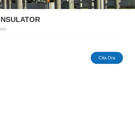
 INSULATOR
ator
Cita Ora