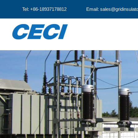
Tel: +86-18937178812
Email: sales@gridinsulat