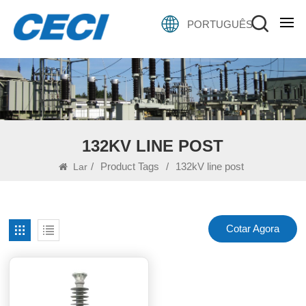
PORTUGUÊS
132KV LINE POST
/
Product Tags
/
132kV line post
Lar
Cotar Agora