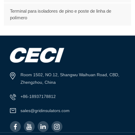
Terminal para isoladores de pino e poste de linha de
polímero
Room 1502, NO.12, Shangwu Waihuan Road, CBD,
Zhengzhou, China
+86-18937178812
sales@gridinsulators.com