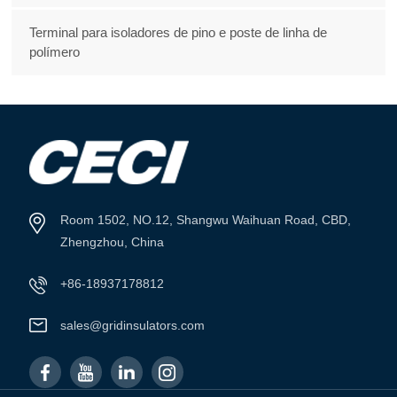
Terminal para isoladores de pino e poste de linha de
polímero
Room 1502, NO.12, Shangwu Waihuan Road, CBD,
Zhengzhou, China
+86-18937178812
sales@gridinsulators.com