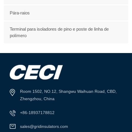
Pára-raios
Terminal para isoladores de pino e poste de linha de
polímero
Room 1502, NO.12, Shangwu Waihuan Road, CBD,
Zhengzhou, China
+86-18937178812
sales@gridinsulators.com