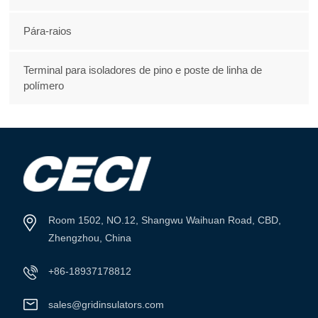
Pára-raios
Terminal para isoladores de pino e poste de linha de
polímero
Room 1502, NO.12, Shangwu Waihuan Road, CBD,
Zhengzhou, China
+86-18937178812
sales@gridinsulators.com