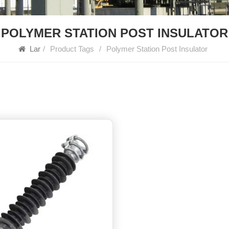
POLYMER STATION POST INSULATOR
Lar
/
Product Tags
/
Polymer Station Post Insulator