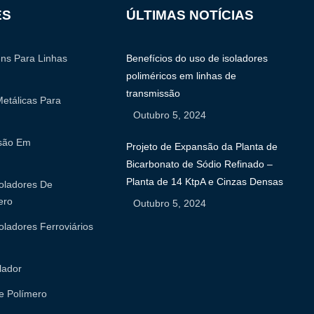
ES
ÚLTIMAS NOTÍCIAS
ens Para Linhas
Benefícios do uso de isoladores
poliméricos em linhas de
transmissão
etálicas Para
Outubro 5, 2024
nsão Em
Projeto de Expansão da Planta de
Bicarbonato de Sódio Refinado –
Planta de 14 KtpA e Cinzas Densas
soladores De
ero
Outubro 5, 2024
oladores Ferroviários
lador
e Polímero