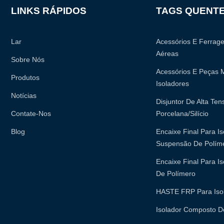
LINKS RÁPIDOS
TAGS QUENT
Lar
Acessórios E Ferrag
Aéreas
Sobre Nós
Acessórios E Peças M
Produtos
Isoladores
Notícias
Disjuntor De Alta Te
Contate-Nos
Porcelana/silício
Blog
Encaixe Final Para I
Suspensão De Polím
Encaixe Final Para Is
De Polímero
HASTE FRP Para Iso
Isolador Composto D