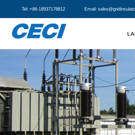
Tel: +86-18937178812
Email: sales@gridinsulat
LA