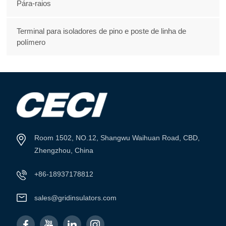
Pára-raios
Terminal para isoladores de pino e poste de linha de
polímero
Room 1502, NO.12, Shangwu Waihuan Road, CBD,
Zhengzhou, China
+86-18937178812
sales@gridinsulators.com