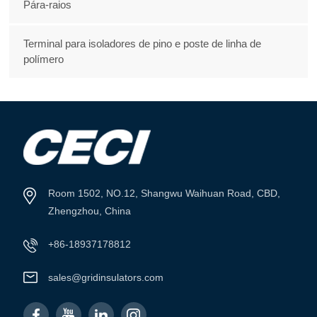
Pára-raios
Terminal para isoladores de pino e poste de linha de
polímero
Room 1502, NO.12, Shangwu Waihuan Road, CBD,
Zhengzhou, China
+86-18937178812
sales@gridinsulators.com