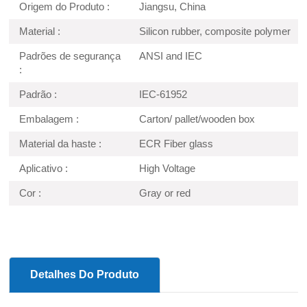
Origem do Produto :
Jiangsu, China
Material :
Silicon rubber, composite polymer
Padrões de segurança
ANSI and IEC
:
Padrão :
IEC-61952
Embalagem :
Carton/ pallet/wooden box
Material da haste :
ECR Fiber glass
Aplicativo :
High Voltage
Cor :
Gray or red
Detalhes Do Produto