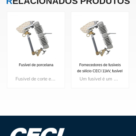
RELACIONADOS
PRODUTOS
Fusível de porcelana
Fornecedores de fusíveis
de silício CECI 11kV, fusível
excelente
Fusível de corte externo Tensão nominal: 3 kV, 10 kV, 15 kV, 24 kV, 27 kV, 33 kV, 36 kV Corrente até: 100 A, 200 A
Um fusível é um dispositivo compacto de proteção contra sobrecorrente que funde o seu elemento interno quando a corrente excede um limite definido, interrompendo instantaneamente o circuito. Amplamente utilizados na distribuição de energia, aparelhagem de manobra, transformadores e painéis de controlo, os fusíveis de alta qualidade garantem um isolamento rápido de falhas, aumentam a segurança do circuito e a fiabilidade do sistema.