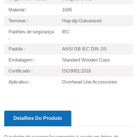
Material :
1045
Terminar :
Hop-dip Galvanized
Padrões de segurança
IEC
:
Padrão :
ANSI GB IEC DIN JIS
Embalagem :
Standard Wooden Case
Certificado :
ISO9001:2018
Aplicativo :
Overhead Line Accessories
Detalhes Do Produto
O isolador de suspensão composto é usado em linhas de