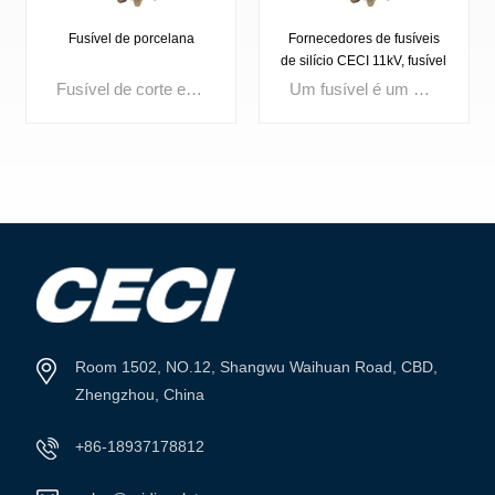
Fusível de porcelana
Fornecedores de fusíveis
de silício CECI 11kV, fusível
excelente
Fusível de corte externo Tensão nominal: 3 kV, 10 kV, 15 kV, 24 kV, 27 kV, 33 kV, 36 kV Corrente até: 100 A, 200 A
Um fusível é um dispositivo compacto de proteção contra sobrecorrente que funde o seu elemento interno quando a corrente excede um limite definido, interrompendo instantaneamente o circuito. Amplamente utilizados na distribuição de energia, aparelhagem de manobra, transformadores e painéis de controlo, os fusíveis de alta qualidade garantem um isolamento rápido de falhas, aumentam a segurança do circuito e a fiabilidade do sistema.
VEJA MAIS
VEJA MAIS
Room 1502, NO.12, Shangwu Waihuan Road, CBD,
Zhengzhou, China
+86-18937178812