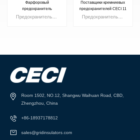
Фарфоровый
Поставщики кремниевых
предохранитель
предохранителей CECI 11
кВ предлагают отличные
Предохранитель для уличной установки. Номинальное напряжение: 3 кВ, 10 кВ, 15 кВ, 24 кВ, 27 кВ, 33 кВ, 36 кВ. Ток до: 100 А, 200 А.
Предохранитель — это компактное устройство защиты от перегрузки по току, внутренний элемент которого расплавляется при превышении током установленного предела, мгновенно размыкая цепь. Высококачественные предохранители широко используются в распределительных устройствах, коммутационных устройствах, трансформаторах и пультах управления, обеспечивая быструю изоляцию неисправностей, повышая безопасность цепи и надёжность системы.
предохранители
ПОСМОТРЕТЬ
ПОСМОТРЕТЬ
БОЛЬШЕ
БОЛЬШЕ
Room 1502, NO.12, Shangwu Waihuan Road, CBD,
Zhengzhou, China
+86-18937178812
sales@gridinsulators.com