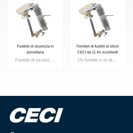
Fusibile di sicurezza in
Fornitori di fusibili al silicio
porcellana
CECI da 11 kV, eccellenti
fusibili
Fusibile di sicurezza per esterni Tensione nominale: 3 kV, 10 kV, 15 kV, 24 kV, 27 kV, 33 kV, 36 kV Corrente fino a: 100 A, 200 A
Un fusibile è un dispositivo di protezione da sovracorrente compatto che fonde il suo elemento interno quando la corrente supera un limite impostato, interrompendo istantaneamente il circuito. Ampiamente utilizzati nella distribuzione di energia, nei quadri elettrici, nei trasformatori e nei quadri di controllo, i fusibili di alta qualità garantiscono un rapido isolamento dei guasti, migliorano la sicurezza dei circuiti e l’affidabilità del sistema.
SCOPRI DI
SCOPRI DI
PIÙ
PIÙ