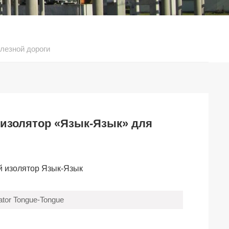
лезной дороги
изолятор «Язык-Язык» для
й изолятор Язык-Язык
ator Tongue-Tongue