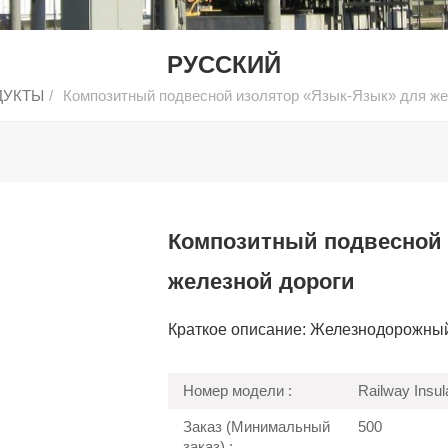
РУССКИЙ
ДУКТЫ
/
Композитный подвесной изолятор «Язык-Язык» для же
Композитный подвесной 
железной дороги
Краткое описание: Железнодорожны
Номер модели :
Railway Insul
Заказ (Минимальный
500
заказ) :