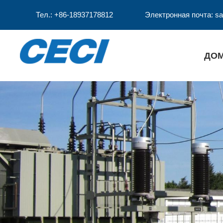
Тел.: +86-18937178812
Электронная почта: sa
ДО