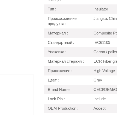
Тип :
Insulator
Происхождение
Jiangsu, Chin
продукта :
Материал :
Composite Pol
Стандартный :
IEC61109
Упаковка :
Carton / pall
Материал стержня :
ECR Fiber gl
Приложение :
High Voltage
Цвет :
Gray
Brand Name :
CECI/OEM/
Lock Pin :
Include
OEM Production :
Accept