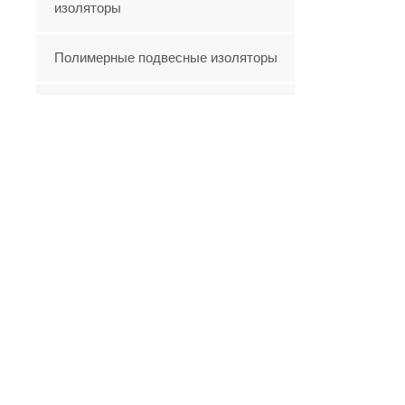
изоляторы
Полимерные подвесные изоляторы
полимерный композитный изолятор
Стеклянные изоляторы
Новые Продукты
Фарфоровый
предохранитель
ПОСМОТРЕТЬ БОЛЬШЕ
Поставщики кремниевых
предохранителей CECI
11 кВ предлагают
ПОСМОТРЕТЬ БОЛЬШЕ