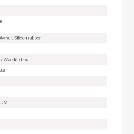
a
ymer, Silicon rubber
et / Wooden box
ass
ODM