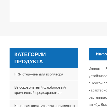
КАТЕГОРИИ
Инфо
ПРОДУКТА
Изолятор 
FRP стержень для изолятора
устойчивос
высокой пл
Высоковольтный фарфоровый/
характерис
кремниевый предохранитель
растягиваю
изгибу. Вы
Концевая арматура для полимерных