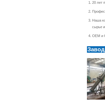
Изолятор из стекла,
20 лет 
стойкого к загрязнению
U70BP
ПОСМОТРЕТЬ БОЛЬШЕ
Професс
Наша ко
Стеклянный подвесной
сырье и
изолятор
U300B/U420B/U550B
ПОСМОТРЕТЬ БОЛЬШЕ
OEM и 
Завод