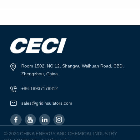
XEM THÊM
XEM THÊM
Room 1502, NO.12, Shangwu Waihuan Road, CBD,
Zhengzhou, China
+86-18937178812
sales@gridinsulators.com
© 2024 CHINA ENERGY AND CHEMICAL INDUSTRY