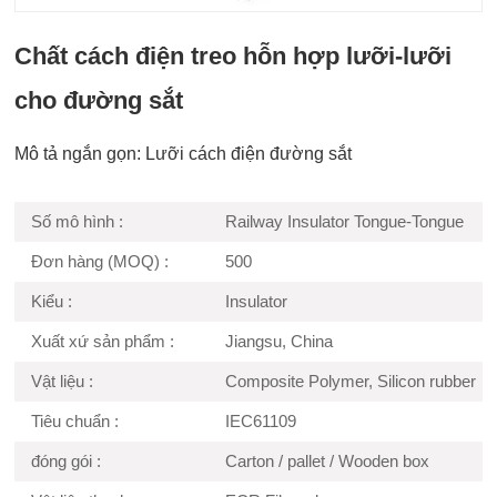
Chất cách điện treo hỗn hợp lưỡi-lưỡi
cho đường sắt
Mô tả ngắn gọn: Lưỡi cách điện đường sắt
Số mô hình :
Railway Insulator Tongue-Tongue
Đơn hàng (MOQ) :
500
Kiểu :
Insulator
Xuất xứ sản phẩm :
Jiangsu, China
Vật liệu :
Composite Polymer, Silicon rubber
Tiêu chuẩn :
IEC61109
đóng gói :
Carton / pallet / Wooden box