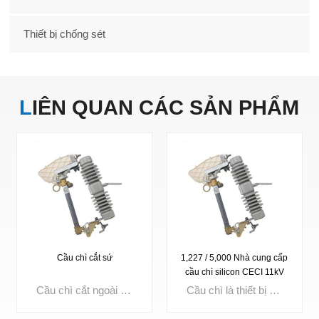
Thiết bị chống sét
LIÊN QUAN
CÁC SẢN PHẨM
Cầu chì cắt sứ
1,227 / 5,000 Nhà cung cấp
cầu chì silicon CECI 11kV
chất lượng cao
Cầu chì cắt ngoài trời Điện áp định mức: 3kV, 10kV, 15kV, 24kV, 27kV, 33kV, 36kV Dòng điện lên đến: 100A, 200A
Cầu chì là thiết bị bảo vệ quá dòng nhỏ gọn, có chức năng làm nóng chảy linh kiện bên trong khi dòng điện vượt quá giới hạn đã đặt, ngắt mạch ngay lập tức. Được sử dụng rộng rãi trong phân phối điện, thiết bị đóng cắt, máy biến áp và tủ điều khiển, cầu chì chất lượng cao đảm bảo cách ly sự cố nhanh chóng, tăng cường an toàn mạch điện và cải thiện độ tin cậy của hệ thống.