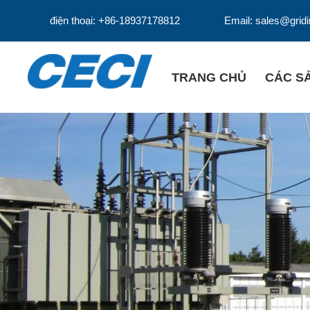
điện thoại: +86-18937178812
Email: sales@grid
TRANG CHỦ
CÁC S