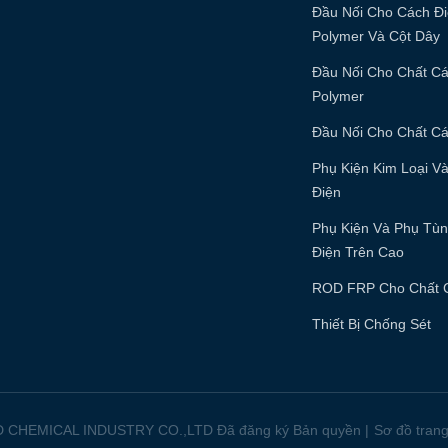
Đầu Nối Cho Cách Đ
Polymer Và Cột Dây
Đầu Nối Cho Chất C
Polymer
Đầu Nối Cho Chất Cá
Phụ Kiện Kim Loại V
Điện
Phụ Kiện Và Phụ Tù
Điện Trên Cao
ROD FRP Cho Chất 
Thiết Bị Chống Sét
 CHEMICAL INDUSTRY CO.,LTD Đã đăng ký Bản quyền
|
Sơ đồ tran