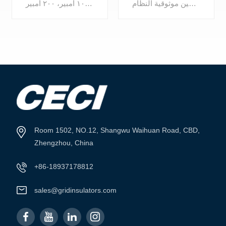
فولت، صمامات ممتازة
المصهر هو جهاز حماية مدمج من التيار الزائد، يُذيب مكوناته الداخلية عند تجاوز التيار حدًا مُحددًا، مما يُؤدي إلى انقطاع الدائرة الكهربائية فورًا. يُستخدم المصهر عالي الجودة على نطاق واسع في توزيع الطاقة، ومعدات التوزيع، والمحولات، ولوحات التحكم، لضمان عزل سريع للأعطال، وتعزيز سلامة الدائرة، وتحسين موثوقية النظام.
قاطع فيوز خارجي، الجهد المقنن: ٣ كيلو فولت، ١٠ كيلو فولت، ١٥ كيلو فولت، ٢٤ كيلو فولت، ٢٧ كيلو فولت، ٣٣ كيلو فولت، ٣٦ كيلو فولت، التيار: ١٠٠ أمبير، ٢٠٠ أمبير
عرض المزيد
عرض المزيد
Room 1502, NO.12, Shangwu Waihuan Road, CBD,
Zhengzhou, China
+86-18937178812
sales@gridinsulators.com