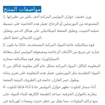
مواصفات المنتج
1. وزن خفيف: عوازل البوليمر المركبة أخف بكثير من نظيراتها
المصنوعة من البورسلين أو الزجاج. تعمل هذه الخاصية على تبسيط
عملية التثبيت، وتقليل الضغط الميكانيكي على هياكل الدعم، وتقليل
الوزن الإجمالي لخط النقل.
2. قوة ميكانيكية عالية:المواد المركبة المستخدمة، غالبًا ما تكون
عبارة عن مزيج من الألياف الزجاجية ومصفوفة البوليمر (مثل مطاط
السيليكون)، توفر قوة ميكانيكية ممتازة.
3. المقاومة للتآكل: المواد المركبة بشكل عام أكثر مقاومة للتآكل من
المواد التقليدية مثل البورسلين. تعمل هذه المقاومة على تعزيز متانة
وطول عمر العازل، خاصة في الظروف البيئية الصعبة.
4. أداء ممتاز للتلوث: تظهر عوازل البوليمر عادةً أداءً فائقًا للتلوث
مقارنة بالعوازل الخزفية. تساعد الطبيعة الكارهة للماء للمواد على
منع تراكم الملوثات، مما يقلل من خطر حدوث ومضات كهربائية في