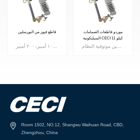
موردو قاطعات الصمامات
قاطع فيوز من البورسلين
السيليكونية CECI 11 كيلو
فولت، صمامات ممتازة
المصهر هو جهاز حماية مدمج من التيار الزائد، يُذيب مكوناته الداخلية عند تجاوز التيار حدًا مُحددًا، مما يُؤدي إلى انقطاع الدائرة الكهربائية فورًا. يُستخدم المصهر عالي الجودة على نطاق واسع في توزيع الطاقة، ومعدات التوزيع، والمحولات، ولوحات التحكم، لضمان عزل سريع للأعطال، وتعزيز سلامة الدائرة، وتحسين موثوقية النظام.
قاطع فيوز خارجي، الجهد المقنن: ٣ كيلو فولت، ١٠ كيلو فولت، ١٥ كيلو فولت، ٢٤ كيلو فولت، ٢٧ كيلو فولت، ٣٣ كيلو فولت، ٣٦ كيلو فولت، التيار: ١٠٠ أمبير، ٢٠٠ أمبير
عرض المزيد
عرض المزيد
Room 1502, NO.12, Shangwu Waihuan Road, CBD,
Zhengzhou, China