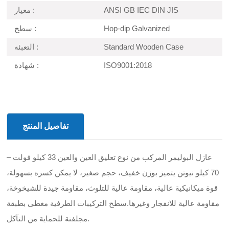
ANSI GB IEC DIN JIS
معيار :
Hop-dip Galvanized
سطح :
Standard Wooden Case
التعبئه :
ISO9001:2018
شهادة :
تفاصيل المنتج
عازل البوليمر المركب من نوع تعليق العين والعين 33 كيلو فولت –
70 كيلو نيوتن يتميز بوزن خفيف، حجم صغير، لا يمكن كسره بسهولة،
قوة ميكانيكية عالية، مقاومة عالية للتلوث، مقاومة جيدة للشيخوخة،
مقاومة عالية للانفجار وغيرها.سطح التركيبات الطرفية مغطى بطبقة
مجلفنة للحماية من التآكل.